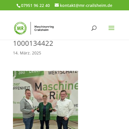
07951 96 22 40
kontakt@mr-crailsheim.de
1000134422
14. März. 2025