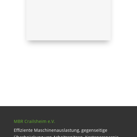
MBR Crailsheim e.V.
Effiziente Maschinenauslastung, gegenseitige