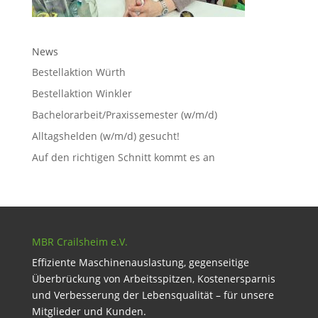
News
Bestellaktion Würth
Bestellaktion Winkler
Bachelorarbeit/Praxissemester (w/m/d)
Alltagshelden (w/m/d) gesucht!
Auf den richtigen Schnitt kommt es an
MBR Crailsheim e.V.
Effiziente Maschinenauslastung, gegenseitige
Überbrückung von Arbeitsspitzen, Kostenersparnis
und Verbesserung der Lebensqualität – für unsere
Mitglieder und Kunden.