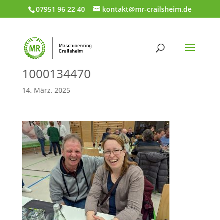
07951 96 22 40
kontakt@mr-crailsheim.de
1000134470
14. März. 2025