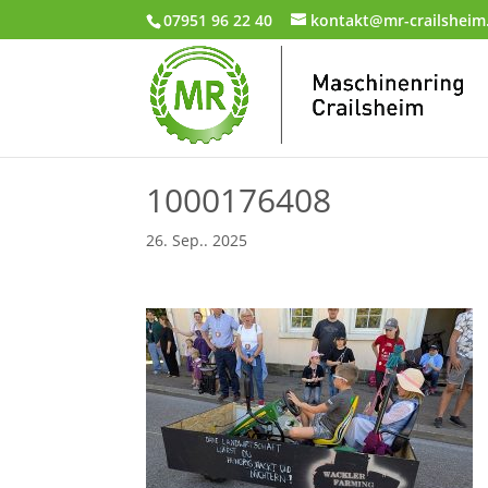
07951 96 22 40
kontakt@mr-crailsheim
1000176408
26. Sep.. 2025