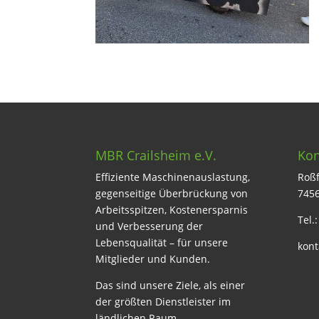
MBR Crailsheim e.V.
Kon
Effiziente Maschinenauslastung,
Roßf
gegenseitige Überbrückung von
7456
Arbeitsspitzen, Kostenersparnis
Tel.
und Verbesserung der
Lebensqualität – für unsere
kont
Mitglieder und Kunden.
Das sind unsere Ziele, als einer
der größten Dienstleister im
ländlichen Raum.