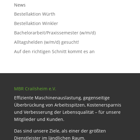
News
Bestellaktion Würth
Bestellaktion Winkler
Bachelorarbeit/Praxissemester (w/m/d)
Alltagshelden (w/m/d) gesucht!
Auf den richtigen Schnitt kommt es an
MBR Crailsheim e.V.
Effiziente Maschinenauslastung, gegenseitige
Überbrückung von Arbeitsspitzen, Kostenersparnis
und Verbesserung der Lebensqualität – für unsere
Mitglieder und Kunden.
Das sind unsere Ziele, als einer der größten
Dienstleister im ländlichen Raum.