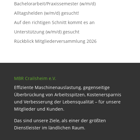
Bachelorarbeit/Praxissemester (w/m/d)
Alltagshelden (w/m/d) gesucht!
Auf den richtigen Schnitt kommt es an
Unterstützung (w/m/d) gesucht
Rückblick Mitgliederversammlung 2026
MBR Crailsheim e.V.
Effiziente Maschinenauslastung, gegenseitige
Überbrückung von Arbeitsspitzen, Kostenersparnis
und Verbesserung der Lebensqualität – für unsere
Mitglieder und Kunden.
Das sind unsere Ziele, als einer der größten
Dienstleister im ländlichen Raum.