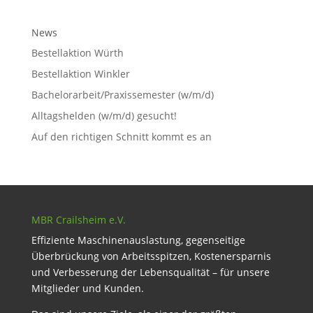
News
Bestellaktion Würth
Bestellaktion Winkler
Bachelorarbeit/Praxissemester (w/m/d)
Alltagshelden (w/m/d) gesucht!
Auf den richtigen Schnitt kommt es an
MBR Crailsheim e.V.
Effiziente Maschinenauslastung, gegenseitige
Überbrückung von Arbeitsspitzen, Kostenersparnis
und Verbesserung der Lebensqualität – für unsere
Mitglieder und Kunden.