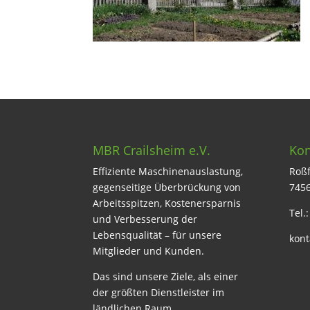
MBR Crailsheim e.V.
Kon
Effiziente Maschinenauslastung,
Roßf
gegenseitige Überbrückung von
7456
Arbeitsspitzen, Kostenersparnis
Tel.
und Verbesserung der
Lebensqualität – für unsere
kont
Mitglieder und Kunden.
Das sind unsere Ziele, als einer
der größten Dienstleister im
ländlichen Raum.