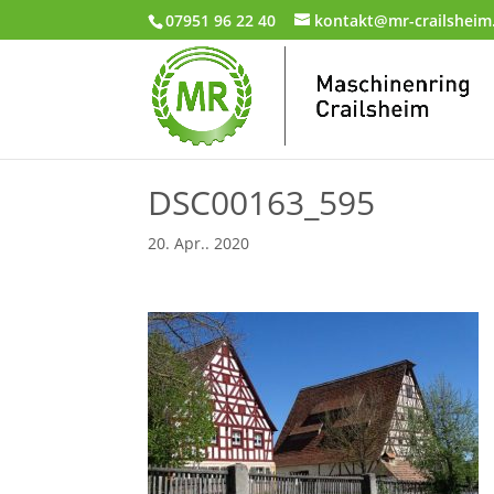
07951 96 22 40
kontakt@mr-crailsheim
DSC00163_595
20. Apr.. 2020