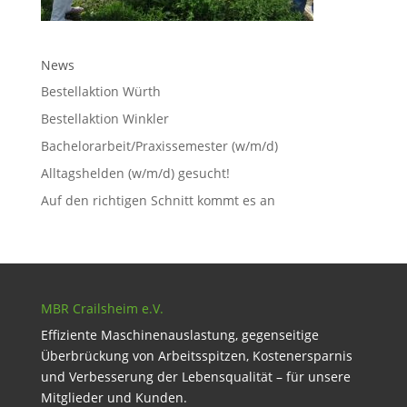
News
Bestellaktion Würth
Bestellaktion Winkler
Bachelorarbeit/Praxissemester (w/m/d)
Alltagshelden (w/m/d) gesucht!
Auf den richtigen Schnitt kommt es an
MBR Crailsheim e.V.
Effiziente Maschinenauslastung, gegenseitige
Überbrückung von Arbeitsspitzen, Kostenersparnis
und Verbesserung der Lebensqualität – für unsere
Mitglieder und Kunden.