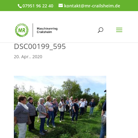
07951 96 22 40
kontakt@mr-crailsheim.de
DSC00199_595
20. Apr.. 2020