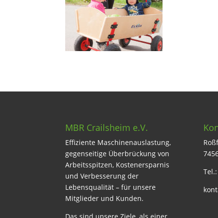
MBR Crailsheim e.V.
Kon
Effiziente Maschinenauslastung,
Roßf
gegenseitige Überbrückung von
7456
Arbeitsspitzen, Kostenersparnis
Tel.
und Verbesserung der
Lebensqualität – für unsere
kont
Mitglieder und Kunden.
Das sind unsere Ziele, als einer