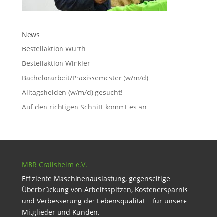
News
Bestellaktion Würth
Bestellaktion Winkler
Bachelorarbeit/Praxissemester (w/m/d)
Alltagshelden (w/m/d) gesucht!
Auf den richtigen Schnitt kommt es an
MBR Crailsheim e.V.
Effiziente Maschinenauslastung, gegenseitige
Überbrückung von Arbeitsspitzen, Kostenersparnis
und Verbesserung der Lebensqualität – für unsere
Mitglieder und Kunden.