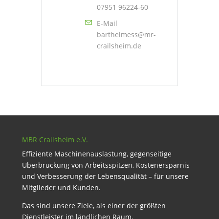
07951 96224-60
E-Mail
barthelmess@mr-
crailsheim.de
MBR Crailsheim e.V.
Effiziente Maschinenauslastung, gegenseitige
Überbrückung von Arbeitsspitzen, Kostenersparnis
und Verbesserung der Lebensqualität – für unsere
Mitglieder und Kunden.
Das sind unsere Ziele, als einer der größten
Dienstleister im ländlichen Raum.