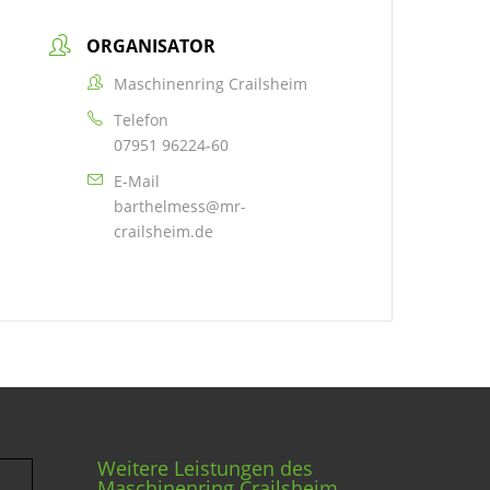
ORGANISATOR
Maschinenring Crailsheim
Telefon
07951 96224-60
E-Mail
barthelmess@mr-
crailsheim.de
Weitere Leistungen des
Maschinenring Crailsheim