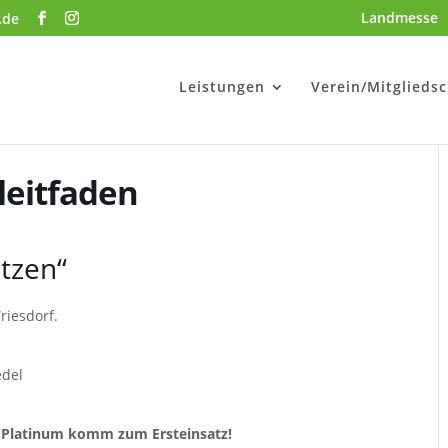
Landmesse
.de
Leistungen
Verein/Mitgliedsc
leitfaden
etzen“
iesdorf.
edel
w Platinum komm zum Ersteinsatz!