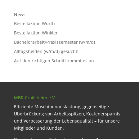
News
Bestellaktion Würth
Bestellaktion Winkler
Bachelorarbeit/Praxissemester (w/m/d)
Alltagshelden (w/m/d) gesucht!
Auf den richtigen Schnitt kommt es an
MBR Crailsheim e.V.
Effiziente Maschinenauslastung, gegenseitige
Überbrückung von Arbeitsspitzen, Kostenersparnis
und Verbesserung der Lebensqualität – für unsere
Mitglieder und Kunden.