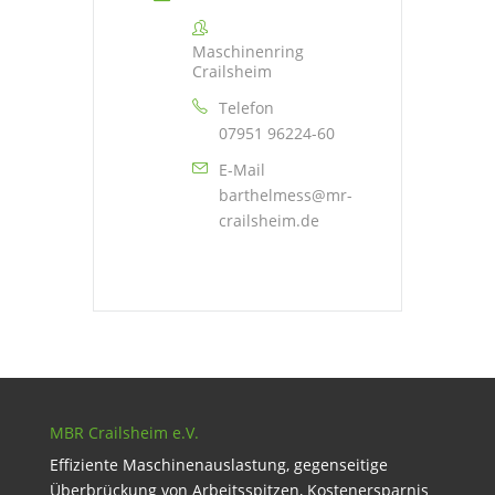
Maschinenring
Crailsheim
Telefon
07951 96224-60
E-Mail
barthelmess@mr-
crailsheim.de
MBR Crailsheim e.V.
Effiziente Maschinenauslastung, gegenseitige
Überbrückung von Arbeitsspitzen, Kostenersparnis