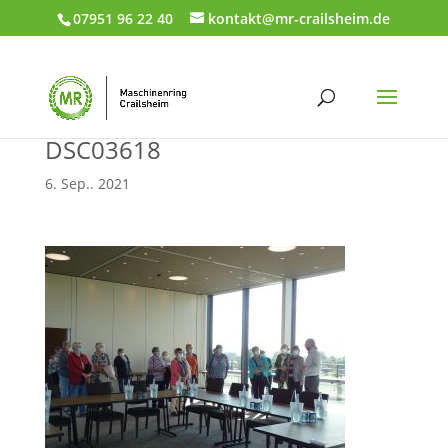
07951 96 22 40
kontakt@mr-crailsheim.de
DSC03618
6. Sep.. 2021