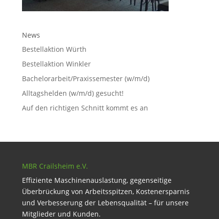
News
Bestellaktion Würth
Bestellaktion Winkler
Bachelorarbeit/Praxissemester (w/m/d)
Alltagshelden (w/m/d) gesucht!
Auf den richtigen Schnitt kommt es an
MBR Crailsheim e.V.
Effiziente Maschinenauslastung, gegenseitige
Überbrückung von Arbeitsspitzen, Kostenersparnis
und Verbesserung der Lebensqualität – für unsere
Mitglieder und Kunden.