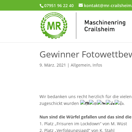
07951 96 22 40
kontakt@mr-crailsheim
Gewinner Fotowettbew
9. März. 2021
|
Allgemein
,
Infos
Wir bedanken uns recht herzlich für die viele
zugeschickt wurden
.
Nun sind die Würfel gefallen und das sind d
1. Platz „Frisuren im Lockdown“ von M. Wüst
2. Platz „Verfolgungsjagd“ von K. Stahl