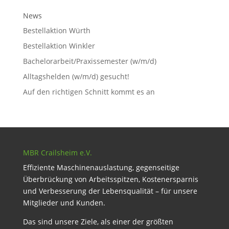
News
Bestellaktion Würth
Bestellaktion Winkler
Bachelorarbeit/Praxissemester (w/m/d)
Alltagshelden (w/m/d) gesucht!
Auf den richtigen Schnitt kommt es an
MBR Crailsheim e.V.
Effiziente Maschinenauslastung, gegenseitige
Überbrückung von Arbeitsspitzen, Kostenersparnis
und Verbesserung der Lebensqualität – für unsere
Mitglieder und Kunden.
Das sind unsere Ziele, als einer der größten