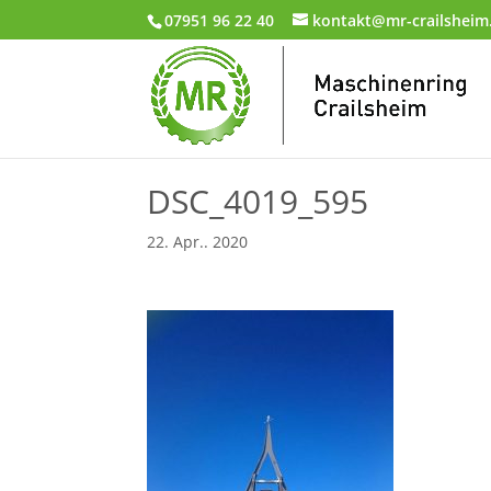
07951 96 22 40
kontakt@mr-crailsheim
DSC_4019_595
22. Apr.. 2020