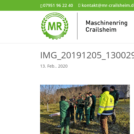
07951 96 22 40
kontakt@mr-crailsheim.d
IMG_20191205_13002
13. Feb.. 2020