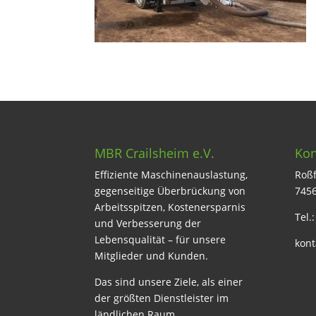
MBR Crailsheim e.V.
Kon
Effiziente Maschinenauslastung,
Roßf
gegenseitige Überbrückung von
7456
Arbeitsspitzen, Kostenersparnis
Tel.
und Verbesserung der
Lebensqualität – für unsere
kont
Mitglieder und Kunden.
Das sind unsere Ziele, als einer
der größten Dienstleister im
ländlichen Raum.