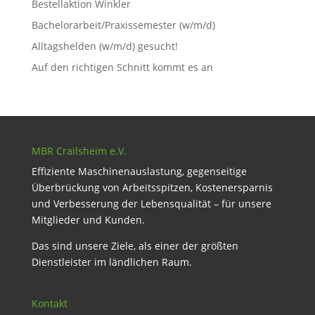
Bestellaktion Winkler
Bachelorarbeit/Praxissemester (w/m/d)
Alltagshelden (w/m/d) gesucht!
Auf den richtigen Schnitt kommt es an
MBR Crailsheim e.V.
Effiziente Maschinenauslastung, gegenseitige
Überbrückung von Arbeitsspitzen, Kostenersparnis
und Verbesserung der Lebensqualität – für unsere
Mitglieder und Kunden.
Das sind unsere Ziele, als einer der größten
Dienstleister im ländlichen Raum.
Kontakt