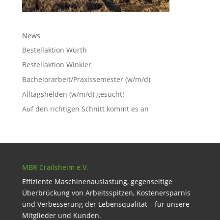
News
Bestellaktion Würth
Bestellaktion Winkler
Bachelorarbeit/Praxissemester (w/m/d)
Alltagshelden (w/m/d) gesucht!
Auf den richtigen Schnitt kommt es an
MBR Crailsheim e.V.
Effiziente Maschinenauslastung, gegenseitige
Überbrückung von Arbeitsspitzen, Kostenersparnis
und Verbesserung der Lebensqualität – für unsere
Mitglieder und Kunden.