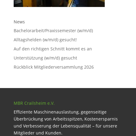
News
Bachelorarbeit/Praxissemester (w/m/d)
Alltagshelden (w/m/d) gesucht!
Auf den richtigen Schnitt kommt es an
Unterstützung (w/m/d) gesucht
Rückblick Mitgliederversammlung 2026
MBR Crailsheim e.V.
Effiziente Maschinenauslastung, gegenseitige
Überbrückung von Arbeitsspitzen, Kostenersparnis
und Verbesserung der Lebensqualität – für unsere
Mitglieder und Kunden.