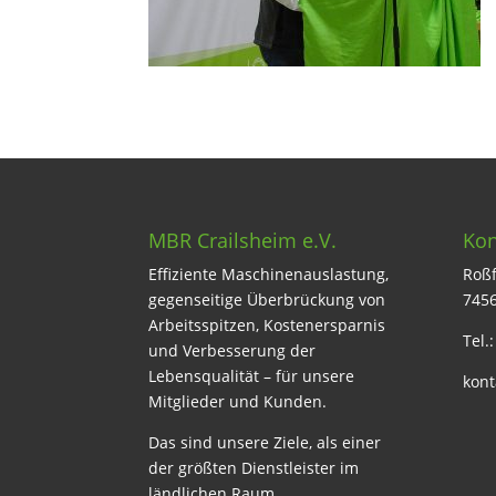
MBR Crailsheim e.V.
Kon
Effiziente Maschinenauslastung,
Roßf
gegenseitige Überbrückung von
7456
Arbeitsspitzen, Kostenersparnis
Tel.
und Verbesserung der
Lebensqualität – für unsere
kont
Mitglieder und Kunden.
Das sind unsere Ziele, als einer
der größten Dienstleister im
ländlichen Raum.