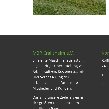
MBR Crailsheim e.V.
Kon
Effiziente Maschinenauslastung,
Roßf
gegenseitige Überbrückung von
7456
Arbeitsspitzen, Kostenersparnis
Tel.
und Verbesserung der
Lebensqualität – für unsere
kont
Mitglieder und Kunden.
Das sind unsere Ziele, als einer
der größten Dienstleister im
ländlichen Raum.