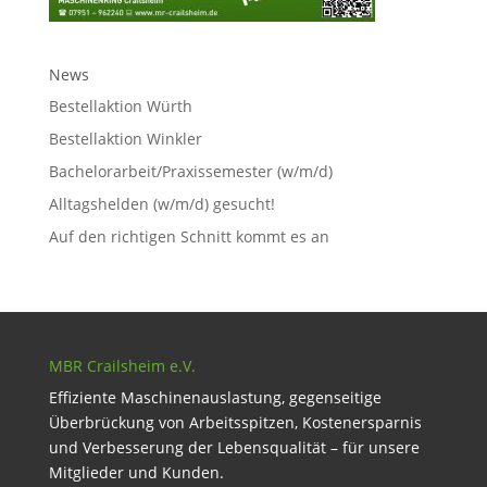
News
Bestellaktion Würth
Bestellaktion Winkler
Bachelorarbeit/Praxissemester (w/m/d)
Alltagshelden (w/m/d) gesucht!
Auf den richtigen Schnitt kommt es an
MBR Crailsheim e.V.
Effiziente Maschinenauslastung, gegenseitige
Überbrückung von Arbeitsspitzen, Kostenersparnis
und Verbesserung der Lebensqualität – für unsere
Mitglieder und Kunden.