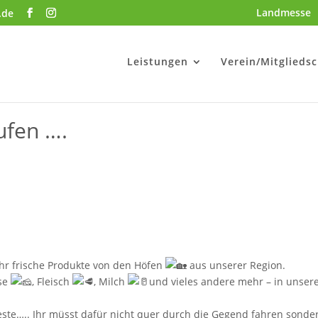
Landmesse
.de
Leistungen
Verein/Mitgliedsc
ufen ….
hr frische Produkte von den Höfen
aus unserer Region.
äse
, Fleisch
, Milch
und vieles andere mehr – in unser
 Beste….. Ihr müsst dafür nicht quer durch die Gegend fahren sonde