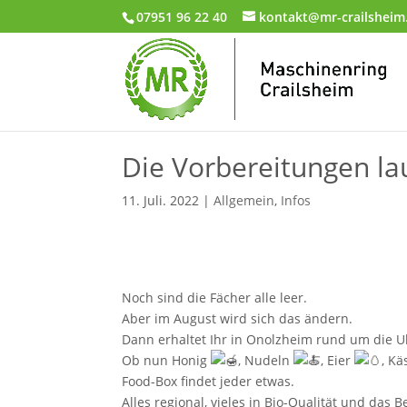
07951 96 22 40
kontakt@mr-crailsheim
Die Vorbereitungen la
11. Juli. 2022
|
Allgemein
,
Infos
Noch sind die Fächer alle leer.
Aber im August wird sich das ändern.
Dann erhaltet Ihr in Onolzheim rund um die U
Ob nun Honig
, Nudeln
, Eier
, K
Food-Box findet jeder etwas.
Alles regional, vieles in Bio-Qualität und das